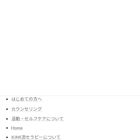
玄米カイロ・小豆カイロ
2023年2月8日
MENU
KIMIが考える食養生
Menu・Price
はじめての方へ
カウンセリング
活動・セルフケアについて
Home
KIMI流セラピーについて