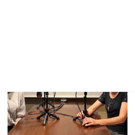
息子2人（21歳
17歳
）
↓ファスティングアカはこ
訣
ちら