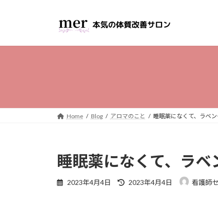
コ
ナ
ン
ビ
テ
ゲ
ン
ー
ツ
シ
へ
ョ
ス
ン
キ
に
ッ
移
プ
動
Home
Blog
アロマのこと
睡眠薬になくて、ラベン
睡眠薬になくて、ラベ
最
2023年4月4日
2023年4月4日
看護師セ
終
更
新