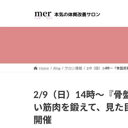
コ
ナ
ン
ビ
テ
ゲ
ン
ー
ツ
シ
へ
ョ
ス
ン
キ
に
ッ
移
プ
動
Home
Blog
サロン情報
2/9（日）14時～『骨
2/9（日）14時～『
い筋肉を鍛えて、見た
開催