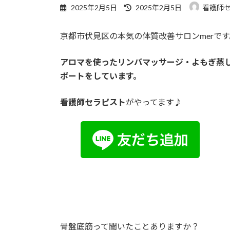
最
2025年2月5日
2025年2月5日
看護師セ
終
更
京都市伏見区の本気の体質改善サロンmerです
新
日
時
アロマを使ったリンパマッサージ・よもぎ蒸
:
ポートをしています。
看護師セラピスト
がやってます♪
骨盤底筋って聞いたことありますか？