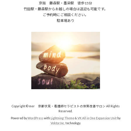
京阪 藤森駅・墨染駅 徒歩15分
竹田駅・藤森駅からお越しの場合は送迎も可能です。
ご予約時にご相談ください。
駐車場あり
Copyright © mer 京都伏見・看護師セラピストの体質改善サロン All Rights
Reserved.
Powered by
WordPress
with
Lightning Theme
&
VK All in One Expansion Unit
by
Vektor,Inc.
technology.