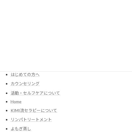
師セラピストがやってます♪ 線維筋痛症は、全
身 […]
続きを読む
MENU
KIMIが考える食養生
Menu・Price
はじめての方へ
カウンセリング
活動・セルフケアについて
Home
KIMI流セラピーについて
リンパトリートメント
よもぎ蒸し