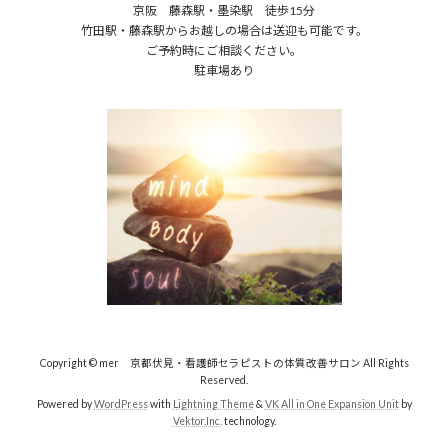
京阪 藤森駅・墨染駅 徒歩15分
竹田駅・藤森駅からお越しの場合は送迎も可能です。
ご予約時にご相談ください。
駐車場あり
Copyright © mer 京都伏見・看護師セラピストの体質改善サロン All Rights
Reserved.
Powered by
WordPress
with
Lightning Theme
&
VK All in One Expansion Unit
by
Vektor,Inc.
technology.