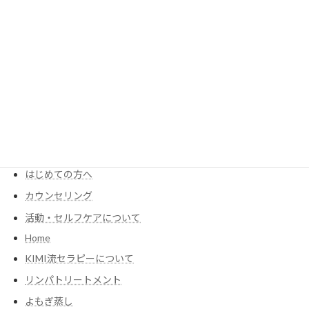
師セラピストがやってます♪ 私は看護師の仕事
を […]
続きを読む
MENU
KIMIが考える食養生
Menu・Price
はじめての方へ
カウンセリング
活動・セルフケアについて
Home
KIMI流セラピーについて
リンパトリートメント
よもぎ蒸し