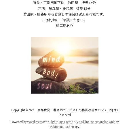
近鉄・京都市地下鉄 竹田駅 徒歩15分
京阪 藤森駅・墨染駅 徒歩15分
竹田駅・藤森駅からお越しの場合は送迎も可能です。
ご予約時にご相談ください。
駐車場あり
Copyright © mer 京都伏見・看護師セラピストの体質改善サロン All Rights
Reserved.
Powered by
WordPress
with
Lightning Theme
&
VK All in One Expansion Unit
by
Vektor,Inc.
technology.