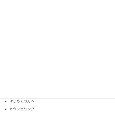
2024年5月23日
次の記事
【PMS】月経前症候群に京都アロマセラピー
2024年5月29日
MENU
KIMIが考える食養生
Menu・Price
はじめての方へ
カウンセリング