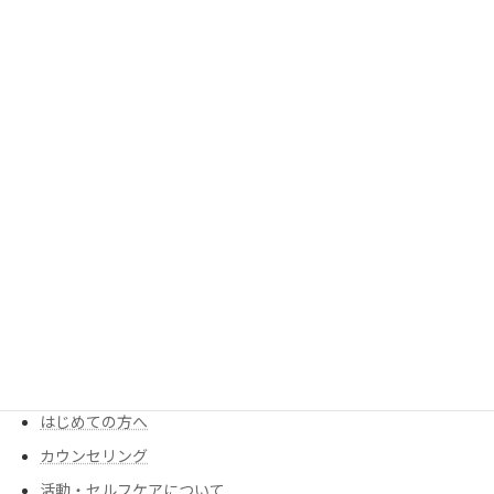
次の記事
2月スケジュール
2025年1月25日
MENU
KIMIが考える食養生
Menu・Price
はじめての方へ
カウンセリング
活動・セルフケアについて